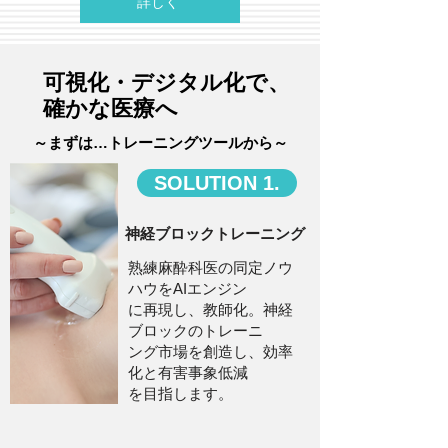
詳しく
可視化・デジタル化で、
確かな医療へ
～まずは…トレーニングツールから～
SOLUTION 1.
神経ブロックトレーニング
熟練麻酔科医の同定ノウ
ハウをAIエンジン
に再現し、教師化。神経
ブロックのトレーニ
ング市場を創造し、効率
化と有害事象低減
を目指します。