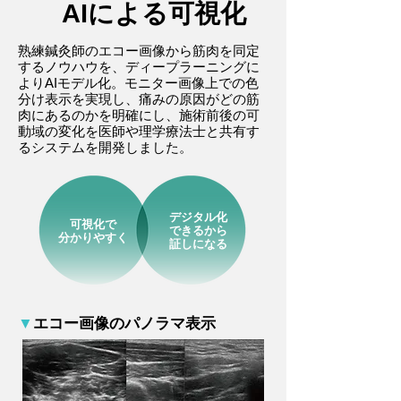
AIによる可視化
熟練鍼灸師のエコー画像から筋肉を同定
するノウハウを、ディープラーニングに
よりAIモデル化。モニター画像上での色
分け表示を実現し、痛みの原因がどの筋
肉にあるのかを明確にし、施術前後の可
動域の変化を医師や理学療法士と共有す
るシステムを開発しました。
デジタル化
可視化で
できるから
分かりやすく
証しになる
▼
エコー画像のパノラマ表示