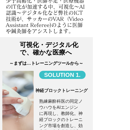
少子高齢化・医師不足・医療機器
のIT化が加速する中、可視化～AI
認識～デジタル化など弊社のICT
技術が、サッカーのVAR（Video
Assistant Referee)のように医師
や鍼灸師をアシストします。
可視化・デジタル化
で、確かな医療へ
～まずは…トレーニングツールから～
SOLUTION 1.
神経ブロックトレーニング
熟練麻酔科医の同定ノ
ウハウをAIエンジン
に再現し、教師化。神
経ブロックのトレーニ
ング市場を創造し、効